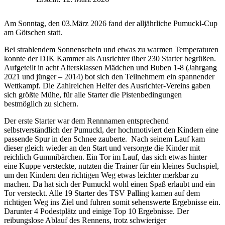
Am Sonntag, den 03.März 2026 fand der alljährliche Pumuckl-Cup
am Götschen statt.
Bei strahlendem Sonnenschein und etwas zu warmen Temperaturen
konnte der DJK Kammer als Ausrichter über 230 Starter begrüßen.
Aufgeteilt in acht Altersklassen Mädchen und Buben 1-8 (Jahrgang
2021 und jünger – 2014) bot sich den Teilnehmern ein spannender
Wettkampf. Die Zahlreichen Helfer des Ausrichter-Vereins gaben
sich größte Mühe, für alle Starter die Pistenbedingungen
bestmöglich zu sichern.
Der erste Starter war dem Rennnamen entsprechend
selbstverständlich der Pumuckl, der hochmotiviert den Kindern eine
passende Spur in den Schnee zauberte. Nach seinem Lauf kam
dieser gleich wieder an den Start und versorgte die Kinder mit
reichlich Gummibärchen. Ein Tor im Lauf, das sich etwas hinter
eine Kuppe versteckte, nutzten die Trainer für ein kleines Suchspiel,
um den Kindern den richtigen Weg etwas leichter merkbar zu
machen. Da hat sich der Pumuckl wohl einen Spaß erlaubt und ein
Tor versteckt. Alle 19 Starter des TSV Palling kamen auf dem
richtigen Weg ins Ziel und fuhren somit sehenswerte Ergebnisse ein.
Darunter 4 Podestplätz und einige Top 10 Ergebnisse. Der
reibungslose Ablauf des Rennens, trotz schwieriger